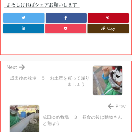
よろしければシェアお願いします
Copy
Next
成田ゆめ牧場 ５ お土産を買って帰り
ましょう
Prev
成田ゆめ牧場 ３ 昼食の後は動物さん
と遊ぼう