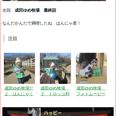
次回
成田ゆめ牧場 最終話
なんだかんだで満喫したね はんにゃ君！
注目
成田ゆめ牧場だ
成田ゆめ牧場
成田ゆめ牧場
よ はんにゃく
２ トロッコ列
フォトムービー
ん！
車と乳しぼり