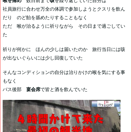
喉を痛め
数日前まで
咳
を繰り返していた自分は
社員旅行に合わせ万全の体調で参加しようとクスリを飲ん
だり のど飴を舐めたりすることもなく
ただ 喉が治るように祈りながら その日まで過ごしてい
た
祈りが何かに ほんの少しは届いたのか 旅行当日には咳
が出ないぐらいには少し回復していた
そんなコンディションの自分は治りかけの喉を気にする事
もなく
バス後部
宴会席
で皆と酒を飲んでいた