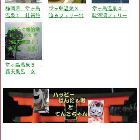
静岡県 堂ヶ島
堂ヶ島温泉３
堂ヶ島温泉４
温泉１ 社員旅
迫るフェリー出
駿河湾フェリー
行のバスの中
港時刻とロスタ
殺人事件
イム
堂ヶ島温泉５
露天風呂 女
湯 ああ も
う すること確
定でしょ