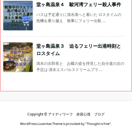
堂ヶ島温泉４ 駿河湾フェリー殺人事件
バスは予定通りに清水港へと着いた ロスタイムの
危機を乗り越え 無事にフェリー出航 ...
堂ヶ島温泉３ 迫るフェリー出港時刻と
ロスタイム
清水の次郎長と お蝶の姿を拝見した自分達の次の
予定は 清水エスパルスドリームプラ ...
Copyright ©
アイディワーフ 赤原心境 ブログ
WordPress Luxeritas Theme is provided by "
Thought is free
".