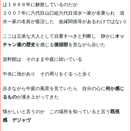
は１９６６年に解散しているのだが
２００７年に六代目山口組六代目清水一家が名乗られ 清
水一家の名前が復活した 血縁関係等があるわけではない)
ここは立派な大人として自重すべきと判断し 静かに
オッ
チャン達の歴史
を感じる
後頭部
を見ながら歩いた
資料館は そのまま中庭に続いている
中央に池があり その周りをぐるっと歩く
歩きながら中庭の風景を見ていたら 自分の心に
何か感じ
るもの
が沸き上がってきた
懐かしいと言うのか この場所を知っていると言う
既視
感 デジャヴ