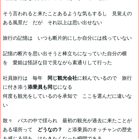
そう言われると来たことあるような気もするし 見覚えの
ある風景だ だが それ以上は思い出せない
旅行の記憶は いつも断片的にしか自分には残っていない
記憶の断片を思い出そうと棒立ちになっていた自分の横
を 愛姫は怪訝な目で見ながら素通りして行った
社員旅行は 毎年
同じ観光会社
に頼んでいるので 旅行
に付き添う
添乗員も同じ
になる
何度も観光をしているのを承知で ここを選んだに違いな
い
散々 バスの中で揺られ 最初の観光が過去に来たことが
ある場所って
どうなの？
と添乗員のオッチャンの歴史
を感じる頭を はたきたくなった瞬間である