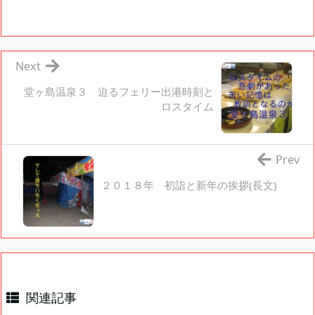
Next
堂ヶ島温泉３ 迫るフェリー出港時刻と
ロスタイム
Prev
２０１８年 初詣と新年の挨拶(長文)
関連記事