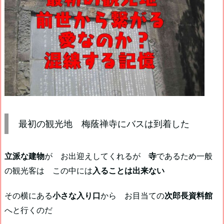
最初の観光地 梅蔭禅寺にバスは到着した
立派な建物
が お出迎えしてくれるが
寺
であるため一般
の観光客は この中には
入ることは出来ない
その横にある
小さな入り口
から お目当ての
次郎長資料館
へと行くのだ