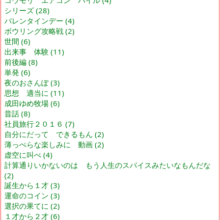
シリーズ
(28)
バレンタインデー
(4)
ボウリング攻略戦
(2)
世間
(6)
出来事 体験
(11)
前後編
(8)
単発
(6)
夜のおさんぽ
(3)
思想 適当に
(11)
成田ゆめ牧場
(6)
昔話
(8)
社員旅行２０１６
(7)
自分にだって できるもん
(2)
薄っぺらな楽しみに 動画
(2)
虚空に叫べ
(4)
計算通りいかないのは もう人生のスパイスみたいなもんだな
(2)
誕生から１才
(3)
運命のコイン
(3)
選択の果てに
(2)
１才から２才
(6)