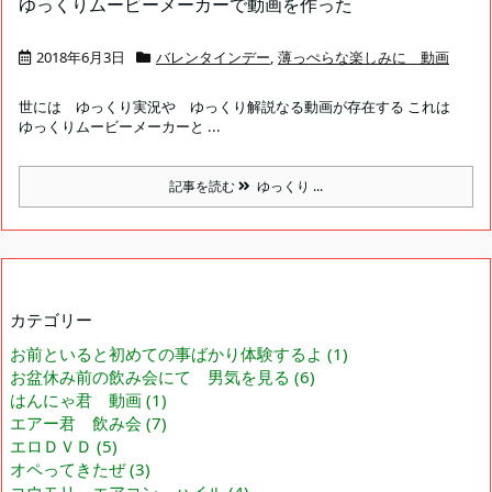
ゆっくりムービーメーカーで動画を作った
2018年6月3日
バレンタインデー
,
薄っぺらな楽しみに 動画
世には ゆっくり実況や ゆっくり解説なる動画が存在する これは
ゆっくりムービーメーカーと ...
記事を読む
ゆっくり ...
カテゴリー
お前といると初めての事ばかり体験するよ
(1)
お盆休み前の飲み会にて 男気を見る
(6)
はんにゃ君 動画
(1)
エアー君 飲み会
(7)
エロＤＶＤ
(5)
オペってきたぜ
(3)
コウモリ エアコン ハイル
(4)