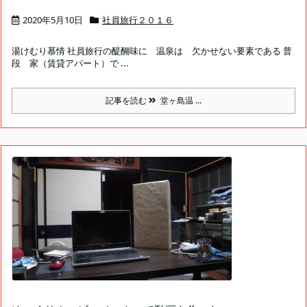
2020年5月10日
社員旅行２０１６
湯けむり慕情 社員旅行の醍醐味に 温泉は 欠かせない要素である 普
段 家（賃貸アパート）で ...
記事を読む
堂ヶ島温 ...