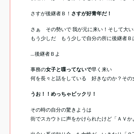
さすが後継者Ｂ！
さすが好青年だ！
さぁ その勢いで 我が元に来い！そして大
もう少しだ もう少しで自分の所に後継者Ｂ
…後継者Ｂよ
事務の
女子と喋ってないで
早く来い
何を長々と話をしている 好きなのか？その
うお！！めっちゃビックリ！
その時の自分の驚きようは
街でスカウトに声をかけられたけど「ＡＶか