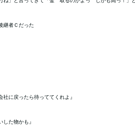
万ね」と言ってきて「金 取るのかよっ しかも高っ！」
後継者Ｃだった
会社に戻ったら待っててくれよ』
いした物かも』
」