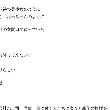
を待つ美少女のように
む おっちゃんのように
社の玄関口で待っていた
ら降りて来ない！
りらしい
は
会社の上司 同僚 目に付く人たちに次々と新年の挨拶を